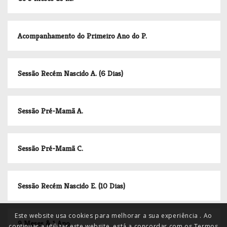
Acompanhamento do Primeiro Ano do P.
Sessão Recém Nascido A. (6 Dias)
Sessão Pré-Mamã A.
Sessão Pré-Mamã C.
Sessão Recém Nascido E. (10 Dias)
Este website usa cookies para melhorar a sua experiência . Ao
9 Meses & 1 Ano
continuar a utilizar este website, está a concordar com os Termos